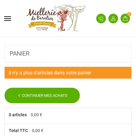
0

PANIER
Il n'y a plus d'articles dans votre panier
chevron_left
CONTINUER MES ACHATS
0 articles
0,00 €
Total TTC
0,00 €