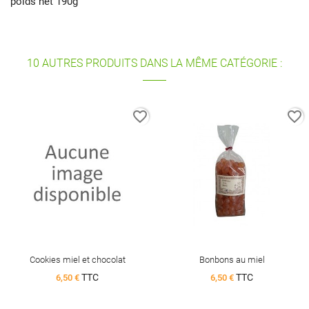
poids net 190g
10 AUTRES PRODUITS DANS LA MÊME CATÉGORIE :
favorite_border
favorite_border
Cookies miel et chocolat
Bonbons au miel
TTC
TTC
6,50 €
6,50 €